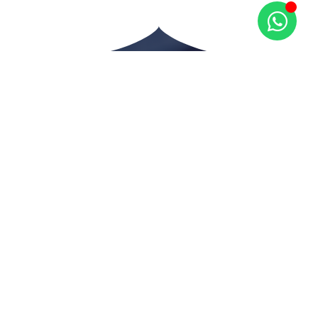
רוצים לחזק את הביטחון השפתי שלכם?
להבין איך מחזיקים שפה שוטפת תוך כדי אינטרקציה
עם ערבים ?
לשפר את המבטא , ההגייה והפונטיקה שלכם
בערבית?
להכיר ניב כללי של כל אזור ואזור?
Ⓒ 2022 כל הזכויות שמורות ללהב הדרכות
מדיניות פרטיות ותנאי שימוש