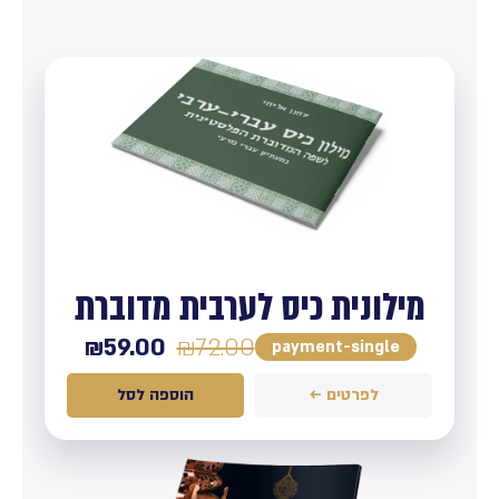
מילונית כיס לערבית מדוברת
₪
59.00
₪
72.00
payment-single
לפרטים ←
הוספה לסל