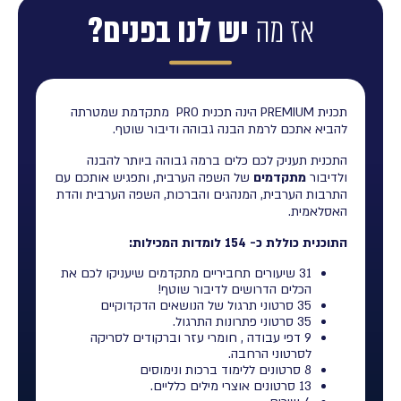
אז מה
יש לנו בפנים?
תכנית PREMIUM הינה תכנית PRO מתקדמת שמטרתה
להביא אתכם לרמת הבנה גבוהה ודיבור שוטף.
התכנית תעניק לכם כלים ברמה גבוהה ביותר להבנה
ולדיבור
מתקדמים
של השפה הערבית, ותפגיש אותכם עם
התרבות הערבית, המנהגים והברכות, השפה הערבית והדת
האסלאמית.
התוכנית כוללת כ- 154 לומדות המכילות:
31 שיעורים תחביריים מתקדמים שיעניקו לכם את
הכלים הדרושים לדיבור שוטף!
35 סרטוני תרגול של הנושאים הדקדוקיים
35 סרטוני פתרונות התרגול.
9 דפי עבודה , חומרי עזר וברקודים לסריקה
לסרטוני הרחבה.
8 סרטונים ללימוד ברכות ונימוסים
13 סרטונים אוצרי מילים כלליים.