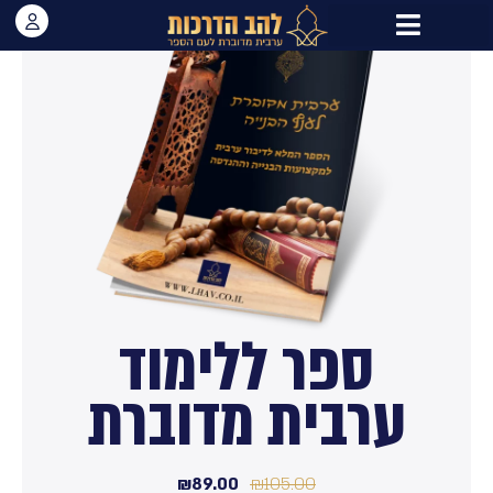
תלמידים מדברים
סוד הקסם של התכנית
ספר ללימוד
ערבית מדוברת
₪
89.00
₪
105.00